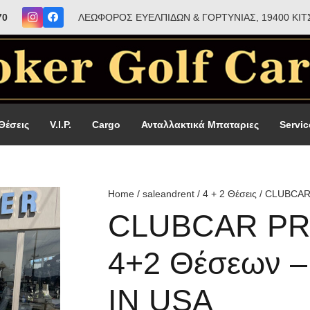
70
ΛΕΩΦΟΡΟΣ ΕΥΕΛΠΙΔΩΝ & ΓΟΡΤΥΝΙΑΣ, 19400 ΚΙΤ
 Θέσεις
V.I.P.
Cargo
Ανταλλακτικά Μπαταριες
Servic
Home
/
saleandrent
/
4 + 2 Θέσεις
/ CLUBCAR 
CLUBCAR PR
4+2 Θέσεων –
IN USA