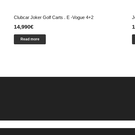
Clubcar Joker Golf Carts . E -Vogue 4+2
J
14,990
€
1
Read more