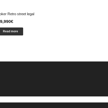
oker Retro street legal
9,990
€
Read more